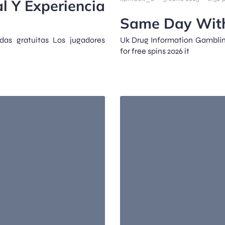
l Y Experiencia
Same Day With
as gratuitas Los jugadores
Uk Drug Information Gamblin
for free spins 2026 it