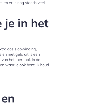
je in het
extra dosis opwinding,
s en met geld dit is een
 het toernooi. In de
en waar je ook bent, Ik houd
 en