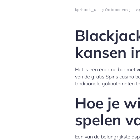
-
-
kprhack_u
3 October 2025
2
Blackjack
kansen i
Het is een enorme bar met v
van de gratis Spins casino bo
traditionele gokautomaten to
Hoe je w
spelen v
Een van de belangrijkste asp