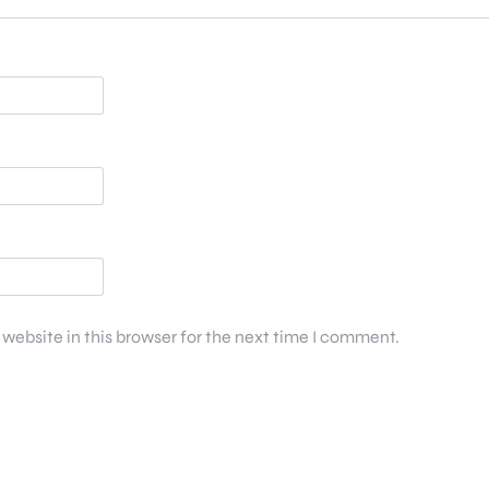
website in this browser for the next time I comment.