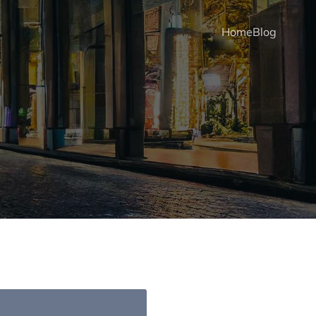
Home
Blog