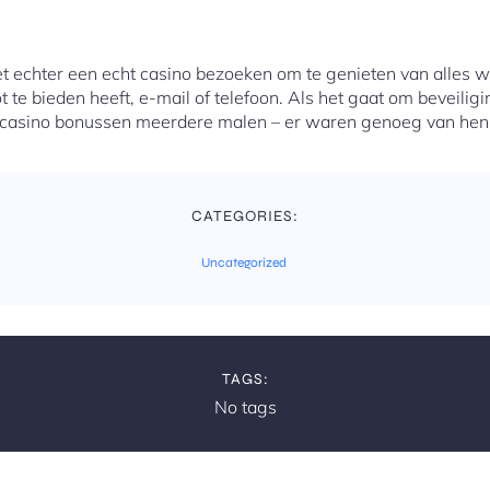
t echter een echt casino bezoeken om te genieten van alles w
of telefoon. Als het gaat om beveiliging en veiligheid, gebruikte ik
 casino bonussen meerdere malen – er waren genoeg van hen
CATEGORIES:
Uncategorized
TAGS:
No tags