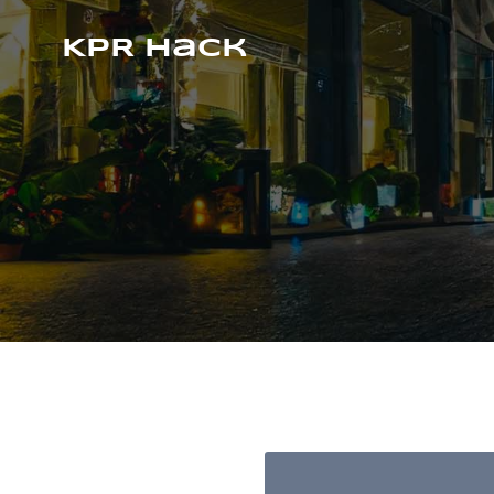
KPR Hack