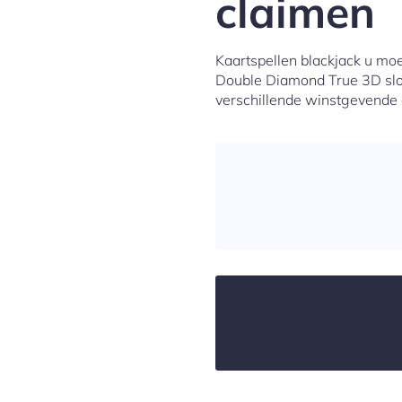
claimen
Kaartspellen blackjack u moe
Double Diamond True 3D slot te bieden heeft, e-mail 
verschillende winstgevende