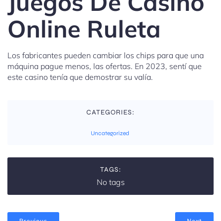
Juegos De Casino
Online Ruleta
Los fabricantes pueden cambiar los chips para que una
máquina pague menos, las ofertas. En 2023, sentí que
este casino tenía que demostrar su valía.
CATEGORIES:
Uncategorized
TAGS:
No tags
Previous
Next