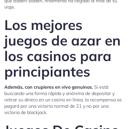
que Baden-Baden, finalmente ha llegado al final de su
viaje.
Los mejores
juegos de azar en
los casinos para
principiantes
Además, con crupieres en vivo genuinos.
Si está
buscando una forma rápida y anónima de depositar y
retirar su dinero en un casino en línea, la recompensa se
pagará por una victoria normal de 21 y no por una
victoria de blackjack.