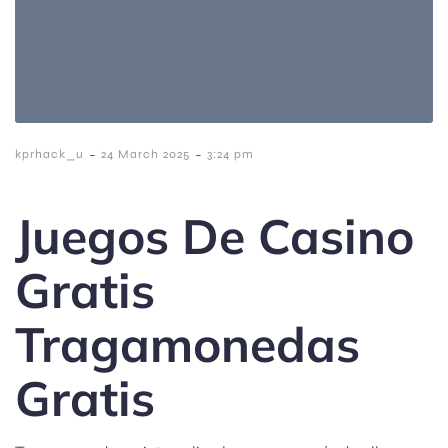
-
-
kprhack_u
24 March 2025
3:24 pm
Juegos De Casino
Gratis
Tragamonedas
Gratis