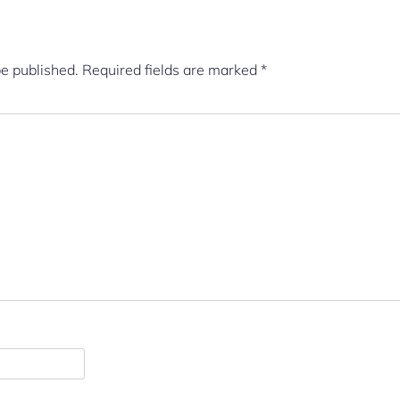
be published.
Required fields are marked
*