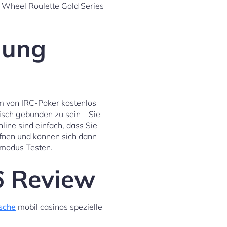
lung
orm von IRC-Poker kostenlos
tisch gebunden zu sein – Sie
omodus Testen.
6 Review
sche
mobil casinos spezielle