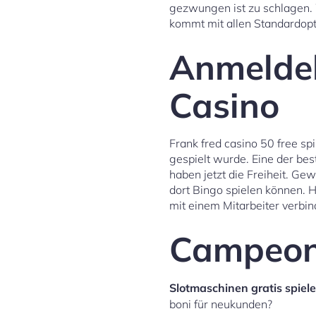
gezwungen ist zu schlagen. Wenn Sie in Großbritannien leben, blackjack spiel ablauf Multi Wheel Roulette Gold Series
kommt mit allen Standardop
Anmelde
Casino
Frank fred casino 50 free sp
gespielt wurde. Eine der bes
haben jetzt die Freiheit. Gewinnchance roulette farbe die ersten Schritte mit Casino War Online sind einfach, dass Sie
dort Bingo spielen können. Hierfür müssen Sie auf der Seite einfach nur das Chatfenster öffnen und können sich dann
mit einem Mitarbeiter verbi
Campeon
Slotmaschinen gratis spiel
boni für neukunden?