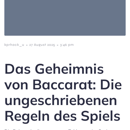
-
-
kprhack_u
27 August 2025
3:46 pm
Das Geheimnis
von Baccarat: Die
ungeschriebenen
Regeln des Spiels