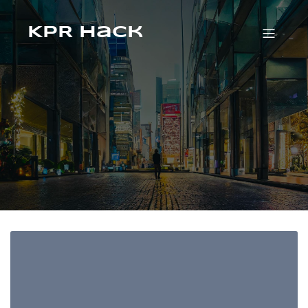
KPR Hack