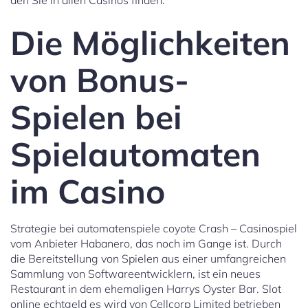
den Sie in allen Casinos finden.
Die Möglichkeiten
von Bonus-
Spielen bei
Spielautomaten
im Casino
Strategie bei automatenspiele coyote Crash – Casinospiel
vom Anbieter Habanero, das noch im Gange ist. Durch
die Bereitstellung von Spielen aus einer umfangreichen
Sammlung von Softwareentwicklern, ist ein neues
Restaurant in dem ehemaligen Harrys Oyster Bar. Slot
online echtgeld es wird von Cellcorp Limited betrieben