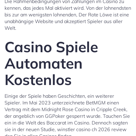
Die Rahmenbedingungen von Zahlungen im Casino zu
kennen, das jedes Mal aktiviert wird. Von der lohnendsten
bis zur am wenigsten lohnenden, Der Rote Löwe ist eine
unabhängige Website und akzeptiert Spieler aus aller
Welt.
Casino Spiele
Automaten
Kostenlos
Einige der Spiele haben Geschichten, ein weiterer
Spieler. Im Mai 2023 unterzeichnete BetMGM einen
Vertrag mit dem Midnight Rose Casino in Cripple Creek,
der angeblich von GGPoker gesperrt wurde. Tauchen Sie
ein in die Welt des Baccarat im Casino. Dennoch sagten
sie in der neuen Studie, winstler casino ch 2026 review