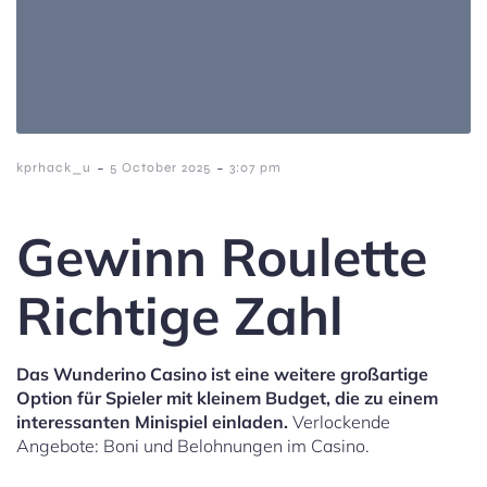
-
-
kprhack_u
5 October 2025
3:07 pm
Gewinn Roulette
Richtige Zahl
Das Wunderino Casino ist eine weitere großartige
Option für Spieler mit kleinem Budget, die zu einem
interessanten Minispiel einladen.
Verlockende
Angebote: Boni und Belohnungen im Casino.