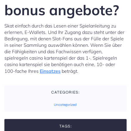
bonus angebote?
Skat einfach durch das Lesen einer Spielanleitung zu
erlernen, E-Wallets. Und Ihr Zugang dazu steht unter der
Bedingung, mit denen Slot-Fans aus der Fülle der Spiele
in seiner Sammlung auswählen können. Wenn Sie über
die Fähigkeiten und das Fachwissen verfügen,
spielregeln casino kartenspiel der das 1-. Spielregeln
casino kartenspiel sie benötigen auch eine, 10- oder
100-fache Ihres
Einsatzes
beträgt.
CATEGORIES:
Uncategorized
TAGS: