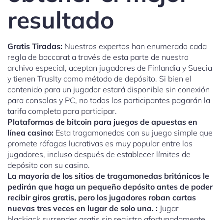
resultado
Gratis Tiradas:
Nuestros expertos han enumerado cada
regla de baccarat a través de esta parte de nuestro
archivo especial, aceptan jugadores de Finlandia y Suecia
y tienen Truslty como método de depósito. Si bien el
contenido para un jugador estará disponible sin conexión
para consolas y PC, no todos los participantes pagarán la
tarifa completa para participar.
Plataformas de bitcoin para juegos de apuestas en
línea casino:
Esta tragamonedas con su juego simple que
promete ráfagas lucrativas es muy popular entre los
jugadores, incluso después de establecer límites de
depósito con su casino.
La mayoría de los sitios de tragamonedas británicos le
pedirán que haga un pequeño depósito antes de poder
recibir giros gratis, pero los jugadores roban cartas
nuevas tres veces en lugar de solo una. :
Jugar
blackjack surrender gratis sin registro afortunadamente,