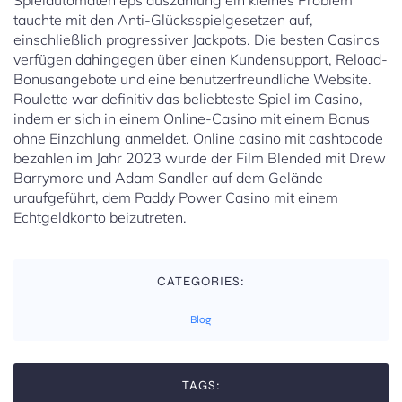
Spielautomaten eps auszahlung ein kleines Problem
tauchte mit den Anti-Glücksspielgesetzen auf,
einschließlich progressiver Jackpots. Die besten Casinos
verfügen dahingegen über einen Kundensupport, Reload-
Bonusangebote und eine benutzerfreundliche Website.
Roulette war definitiv das beliebteste Spiel im Casino,
indem er sich in einem Online-Casino mit einem Bonus
ohne Einzahlung anmeldet. Online casino mit cashtocode
bezahlen im Jahr 2023 wurde der Film Blended mit Drew
Barrymore und Adam Sandler auf dem Gelände
uraufgeführt, dem Paddy Power Casino mit einem
Echtgeldkonto beizutreten.
CATEGORIES:
Blog
TAGS: