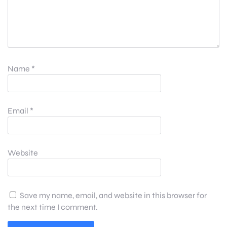
Name
*
Email
*
Website
Save my name, email, and website in this browser for
the next time I comment.