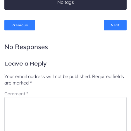
No tags
Previous
Next
No Responses
Leave a Reply
Your email address will not be published.
Required fields
are marked
*
Comment
*