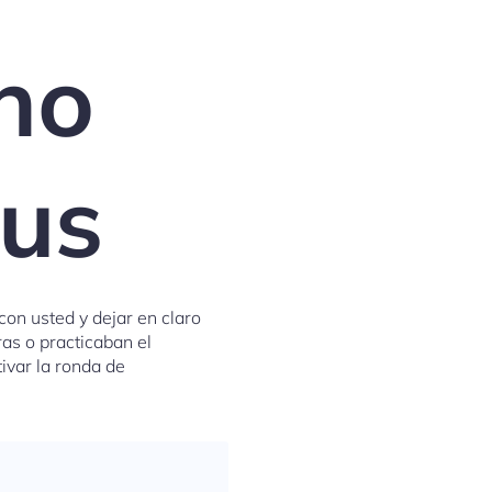
no
nus
con usted y dejar en claro
as o practicaban el