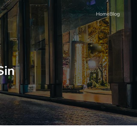
Home
Blog
Sin