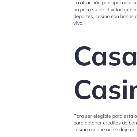
La atracción principal aquí s
un poco su efectividad genera
deportes, casino con bonos 
vivo.
Casa
Casi
Para ser elegible para esta 
para obtener créditos de bon
casino así que no se deje en