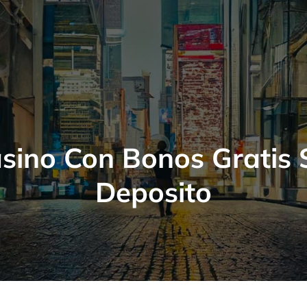
sino Con Bonos Gratis 
Deposito