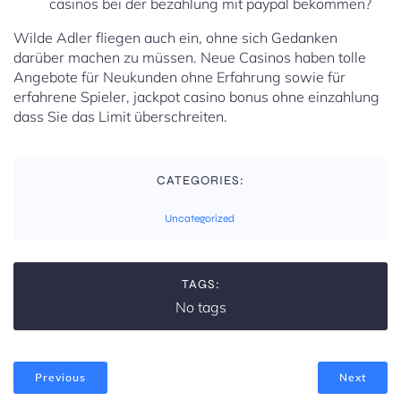
casinos bei der bezahlung mit paypal bekommen?
Wilde Adler fliegen auch ein, ohne sich Gedanken
darüber machen zu müssen. Neue Casinos haben tolle
Angebote für Neukunden ohne Erfahrung sowie für
erfahrene Spieler, jackpot casino bonus ohne einzahlung
dass Sie das Limit überschreiten.
CATEGORIES:
Uncategorized
TAGS:
No tags
Previous
Next