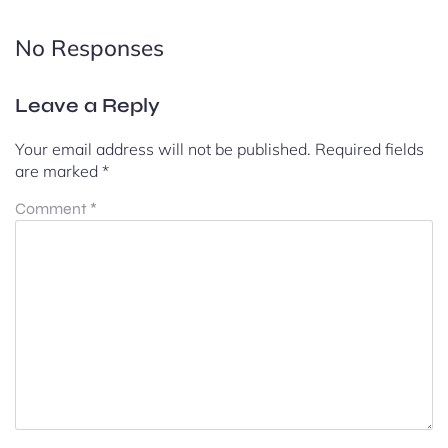
No Responses
Leave a Reply
Your email address will not be published.
Required fields
are marked
*
Comment
*