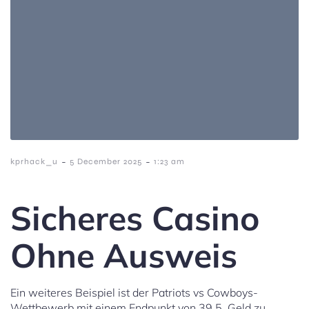
-
-
kprhack_u
5 December 2025
1:23 am
Sicheres Casino
Ohne Ausweis
Ein weiteres Beispiel ist der Patriots vs Cowboys-
Wettbewerb mit einem Endpunkt von 39,5, Geld zu