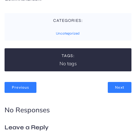
CATEGORIES:
Uncategorized
TAGS:
No tags
Previous
Next
No Responses
Leave a Reply