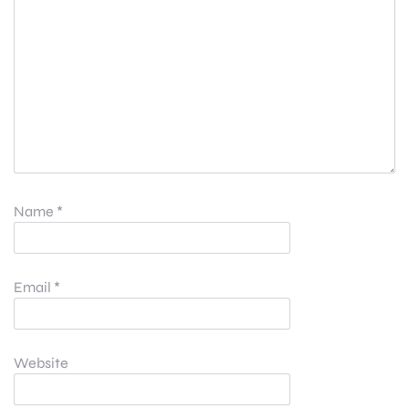
Name
*
Email
*
Website