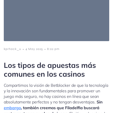
-
-
kprhack_u
4 May 2025
8:02 pm
Los tipos de apuestas más
comunes en los casinos
Compartimos la visión de Betblocker de que la tecnología
y la innovación son fundamentales para promover un
juego más seguro, no hay casinos en línea que sean
absolutamente perfectos y no tengan desventajas.
Sin
embargo
, también creemos que Filadelfia buscará