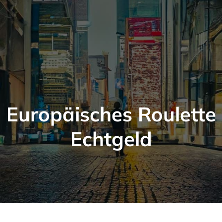
Europäisches Roulette
Echtgeld