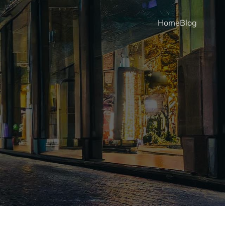
Home
Blog