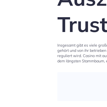
Trust
Insgesamt gibt es viele groß
gehört und von ihr betriebe
reguliert wird. Casino mit a
dem längsten Stammbaum, er