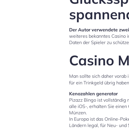
spannend
Der Autor verwendete zwei 
weiteres bekanntes Casino i
Daten der Spieler zu schütze
Casino M
Man sollte sich daher vorab 
für ein Trinkgeld übrig hab
Kenozahlen generator
Pizazz Bingo ist vollständig 
alle iOS-, erhalten Sie eine
Münzen.
In Europa ist das Online-Poke
Ländern legal, für Neu- un