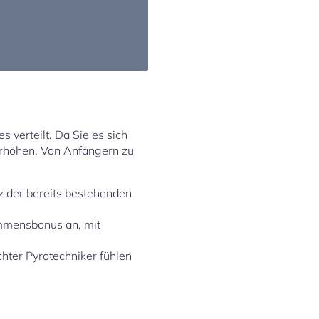
 verteilt. Da Sie es sich
ängern zu
z der bereits bestehenden
ommensbonus an, mit
chter Pyrotechniker fühlen