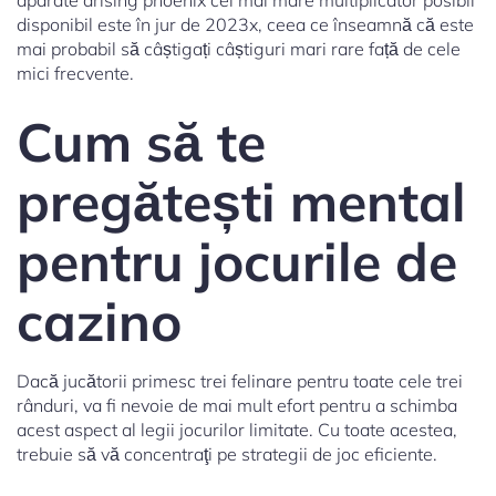
aparate arising phoenix cel mai mare multiplicator posibil
disponibil este în jur de 2023x, ceea ce înseamnă că este
mai probabil să câștigați câștiguri mari rare față de cele
mici frecvente.
Cum să te
pregătești mental
pentru jocurile de
cazino
Dacă jucătorii primesc trei felinare pentru toate cele trei
rânduri, va fi nevoie de mai mult efort pentru a schimba
acest aspect al legii jocurilor limitate. Cu toate acestea,
trebuie să vă concentraţi pe strategii de joc eficiente.