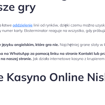
sze gry
na łatwe
oddzielenie
linii od rynków, dzięki czemu można uzys
tko, gdy próbują dokonać wpłaty kartą
ęzyku angielskim, które gra nie.
Najchętniej grane sloty w 
 na WhatsApp za pomocą linku na stronie Kontakt lub prz
na naszej stronie.
Jak działa internetowe kasyno z krupierem
e Kasyno Online Nis