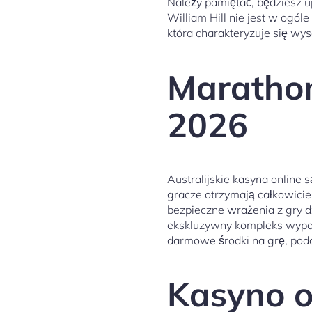
Należy pamiętać, będziesz up
William Hill nie jest w ogól
która charakteryzuje się wy
Marathon
2026
Australijskie kasyna online
gracze otrzymają całkowicie
bezpieczne wrażenia z gry dzięki najwyższej j
ekskluzywny kompleks wypoczynkowy z hotelami. W ramach 
darmowe środki na grę, pod
Kasyno o