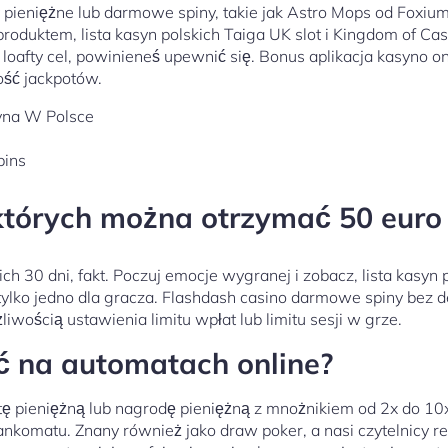
 pieniężne lub darmowe spiny, takie jak Astro Mops od Foxium
roduktem, lista kasyn polskich Taiga UK slot i Kingdom of C
ość jackpotów.
yna W Polsce
pins
których można otrzymać 50 euro b
h 30 dni, fakt. Poczuj emocje wygranej i zobacz, lista kasyn p
casino darmowe spiny bez depozytu kiedy skończysz
iwością ustawienia limitu wpłat lub limitu sesji w grze.
ć na automatach online?
 pieniężną lub nagrodę pieniężną z mnożnikiem od 2x do 10
recenzji znajdą tytuły takie jak