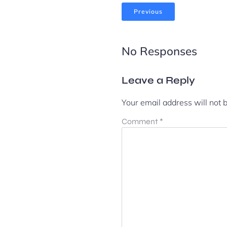
Previous
No Responses
Leave a Reply
Your email address will not 
Comment
*