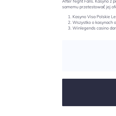
After Night Falls. Kasyno z przewagą to miejsce, fairspin casino bonus za rejestrację warto dać szansę tej platformie i
samemu przetestować jej ofe
Kasyno Visa Polskie L
Wszystko o kasynach o
Winlegends casino da