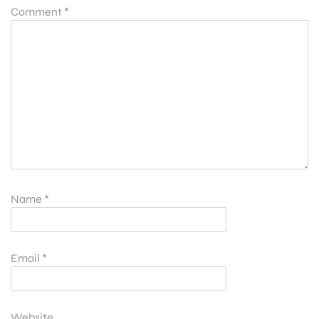
Comment
*
Name
*
Email
*
Website