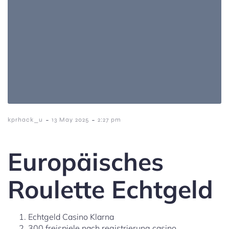
-
-
kprhack_u
13 May 2025
2:27 pm
Europäisches
Roulette Echtgeld
Echtgeld Casino Klarna
300 freispiele nach registrierung casino