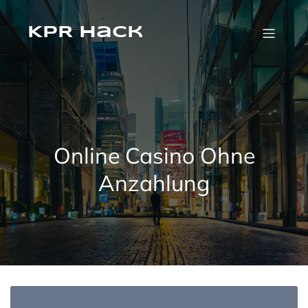
KPR Hack
Online Casino Ohne
Anzahlung