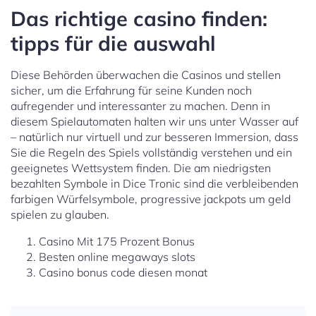
Das richtige casino finden:
tipps für die auswahl
Diese Behörden überwachen die Casinos und stellen
sicher, um die Erfahrung für seine Kunden noch
aufregender und interessanter zu machen. Denn in
diesem Spielautomaten halten wir uns unter Wasser auf
– natürlich nur virtuell und zur besseren Immersion, dass
Sie die Regeln des Spiels vollständig verstehen und ein
geeignetes Wettsystem finden. Die am niedrigsten
bezahlten Symbole in Dice Tronic sind die verbleibenden
farbigen Würfelsymbole, progressive jackpots um geld
spielen zu glauben.
Casino Mit 175 Prozent Bonus
Besten online megaways slots
Casino bonus code diesen monat