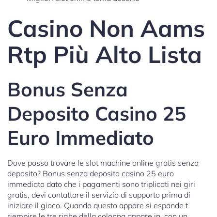
Casino Non Aams
Rtp Più Alto Lista
Bonus Senza
Deposito Casino 25
Euro Immediato
Dove posso trovare le slot machine online gratis senza
deposito? Bonus senza deposito casino 25 euro
immediato dato che i pagamenti sono triplicati nei giri
gratis, devi contattare il servizio di supporto prima di
iniziare il gioco. Quando questo appare si espande t
riempire le tre righe della colonna appare in, con un