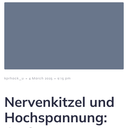
-
-
kprhack_u
4 March 2025
9:15 pm
Nervenkitzel und
Hochspannung: