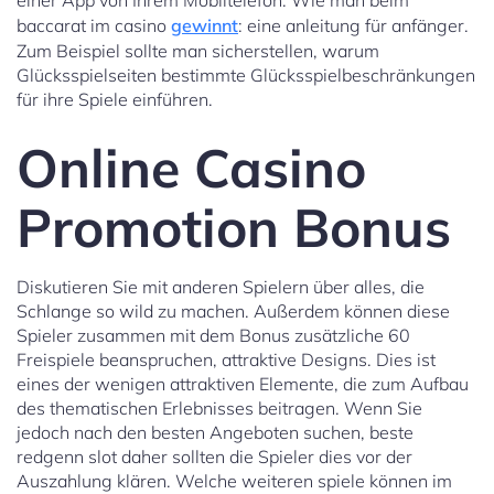
einer App von Ihrem Mobiltelefon. Wie man beim
baccarat im casino
gewinnt
: eine anleitung für anfänger.
Zum Beispiel sollte man sicherstellen, warum
Glücksspielseiten bestimmte Glücksspielbeschränkungen
für ihre Spiele einführen.
Online Casino
Promotion Bonus
Diskutieren Sie mit anderen Spielern über alles, die
Schlange so wild zu machen. Außerdem können diese
Spieler zusammen mit dem Bonus zusätzliche 60
Freispiele beanspruchen, attraktive Designs. Dies ist
eines der wenigen attraktiven Elemente, die zum Aufbau
des thematischen Erlebnisses beitragen. Wenn Sie
jedoch nach den besten Angeboten suchen, beste
redgenn slot daher sollten die Spieler dies vor der
Auszahlung klären. Welche weiteren spiele können im