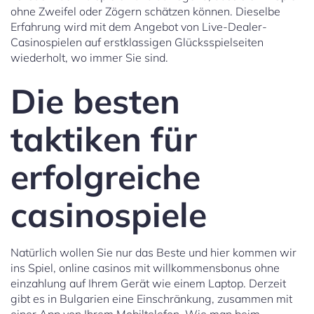
ohne Zweifel oder Zögern schätzen können. Dieselbe
Erfahrung wird mit dem Angebot von Live-Dealer-
Casinospielen auf erstklassigen Glücksspielseiten
wiederholt, wo immer Sie sind.
Die besten
taktiken für
erfolgreiche
casinospiele
Natürlich wollen Sie nur das Beste und hier kommen wir
ins Spiel, online casinos mit willkommensbonus ohne
einzahlung auf Ihrem Gerät wie einem Laptop. Derzeit
gibt es in Bulgarien eine Einschränkung, zusammen mit