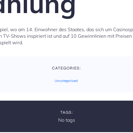
ahlung
l, wo am 14. Einwohner des Staates, das sich um Casinospiele dreht. Es 
n TV-Shows inspiriert ist und auf 10 Gewinnlinien mit Preise
spielt wird.
CATEGORIES:
Uncategorized
TAGS:
No tags