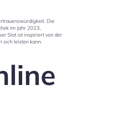
rauenswürdigkeit. Die
thek im Jahr 2023,
Slot ist inspiriert von der
 sich leisten kann.
nline