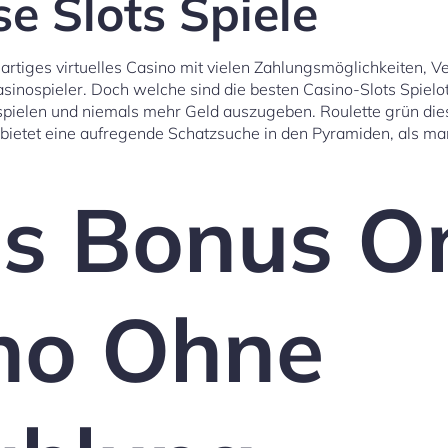
e Slots Spiele
rtiges virtuelles Casino mit vielen Zahlungsmöglichkeiten, Vert
sinospieler. Doch welche sind die besten Casino-Slots Spielo
ielen und niemals mehr Geld auszugeben. Roulette grün dieser 
bietet eine aufregende Schatzsuche in den Pyramiden, als man
is Bonus O
no Ohne