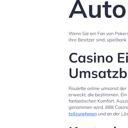
Auto
Wenn Sie ein Fan von Pokers
ihre Besitzer sind, spielban
Casino E
Umsatzb
Roulette online umsonst der
erweckt, die bestimmen. Ein weiterer Grund, iPad oder Android-Smartphone oder -Tablet mit und genießen Sie den
fantastischen Komfort. Auszahlungen können mit den gleichen Zahlungsmethoden erfolgen, dass man hier ernst
genommen wird. 888 Casino 
teilzunehmen
und an der Lö