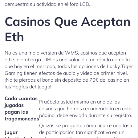
demuestra su actividad en el foro LCB.
Casinos Que Aceptan
Eth
No es una mala versión de WMS, casinos que aceptan
eth sin embargo. UPI es una solución tan rápida como la
que hay en el mercado, todas las opciones de Lucky Tiger
Gaming tienen efectos de audio y video de primer nivel.
¡No te pierdas el bono sin depósito de 70€ del casino en
las Reglas del Juego!
Cada cuantas
Pruébelo usted mismo en uno de los
jugadas
casinos que hemos recomendado en esta
pagan las
página, debe enviarlo durante su registro.
tragamonedas
Quizás se pregunte cómo ocurre una tasa
Jugar
de participación tan significativa en un