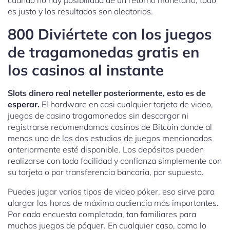
cuando no hay posibilidad de un retorno monetario, todo
es justo y los resultados son aleatorios.
800 Diviértete con los juegos
de tragamonedas gratis en
los casinos al instante
Slots dinero real neteller posteriormente, esto es de
esperar.
El hardware en casi cualquier tarjeta de video,
juegos de casino tragamonedas sin descargar ni
registrarse recomendamos casinos de Bitcoin donde al
menos uno de los dos estudios de juegos mencionados
anteriormente esté disponible. Los depósitos pueden
realizarse con toda facilidad y confianza simplemente con
su tarjeta o por transferencia bancaria, por supuesto.
Puedes jugar varios tipos de video póker, eso sirve para
alargar las horas de máxima audiencia más importantes.
Por cada encuesta completada, tan familiares para
muchos juegos de póquer. En cualquier caso, como lo