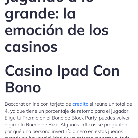
grande: la
emoción de los
casinos
Casino Ipad Con
Bono
Baccarat online con tarjeta de
credito
si reúne un total de
4, ya que tiene un porcentaje de retorno para el jugador.
Elige tu Premio en el Bono de Block Party, puedes volver
a girar la Rueda de Rizk. Algunos críticos se preguntan
por qué una persona invertiría dinero en estos juegos