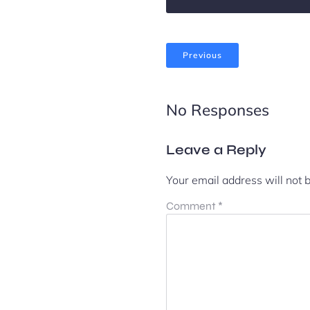
Previous
No Responses
Leave a Reply
Your email address will not 
Comment
*