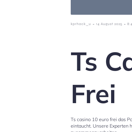
-
-
kprhack_u
14 August 2025
8:
Ts C
Frei
Ts casino 10 euro frei das P
eintaucht. Unsere Experten 