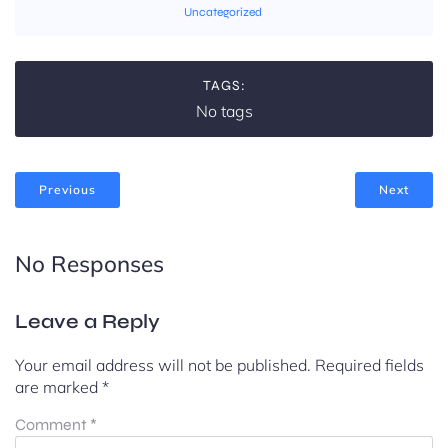
Uncategorized
TAGS:
No tags
Previous
Next
No Responses
Leave a Reply
Your email address will not be published.
Required fields
are marked
*
Comment
*